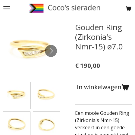
Ga
direct
naar
Gouden Ring
de
(Zirkonia's
hoofdinhoud
Nmr-15) ø7.0
€ 190,00
In winkelwagen
Een mooie Gouden Ring
(Zirkonia's Nmr-15)
verkeert in een goede
staat en is gemerkt met