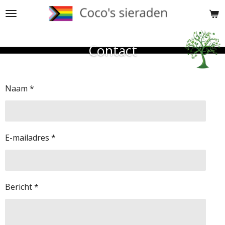
Ga
direct
naar
Contact
de
hoofdinhoud
Naam *
E-mailadres *
Bericht *