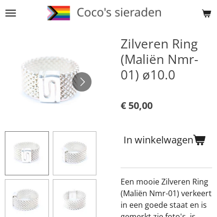
Ga
direct
naar
Zilveren Ring
de
(Maliën Nmr-
hoofdinhoud
01) ø10.0
€ 50,00
In winkelwagen
Een mooie Zilveren Ring
(Maliën Nmr-01) verkeert
in een goede staat en is
gemerkt zie foto's, is