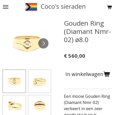
Ga
direct
naar
Gouden Ring
de
(Diamant Nmr-
hoofdinhoud
02) ø8.0
€ 560,00
In winkelwagen
Een mooie Gouden Ring
(Diamant Nmr-02)
verkeert in een zeer
goede staat en is