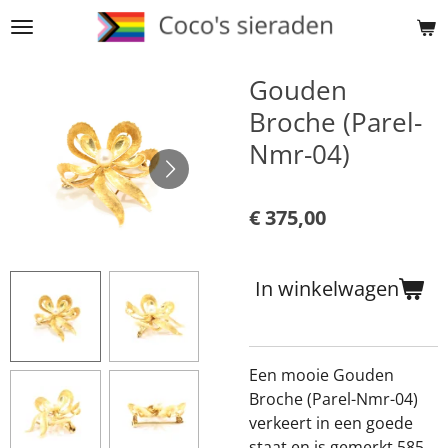
Ga
direct
naar
Gouden
de
Broche (Parel-
hoofdinhoud
Nmr-04)
€ 375,00
In winkelwagen
Een mooie Gouden
Broche (Parel-Nmr-04)
verkeert in een goede
staat en is gemerkt 585