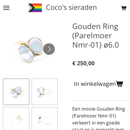
Ga
direct
naar
Gouden Ring
de
(Parelmoer
hoofdinhoud
Nmr-01) ø6.0
€ 250,00
In winkelwagen
Een mooie Gouden Ring
(Parelmoer Nmr-01)
verkeert in een goede
staat en is gemerkt met