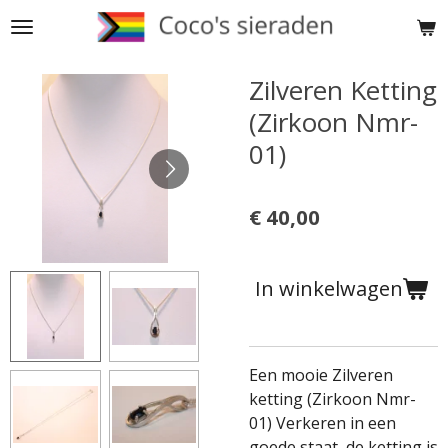
Ga
direct
naar
Zilveren Ketting
de
(Zirkoon Nmr-
hoofdinhoud
01)
€ 40,00
In winkelwagen
Een mooie Zilveren
ketting (Zirkoon Nmr-
01) Verkeren in een
goede staat, de ketting is