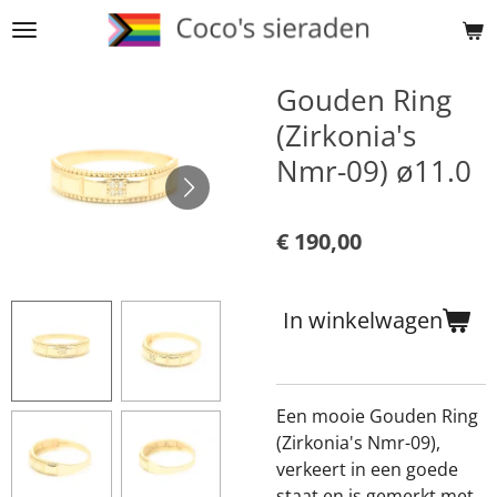
Ga
direct
naar
Gouden Ring
de
(Zirkonia's
hoofdinhoud
Nmr-09) ø11.0
€ 190,00
In winkelwagen
Een mooie Gouden Ring
(Zirkonia's Nmr-09),
verkeert in een goede
staat en is gemerkt met