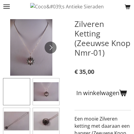
Ga
direct
naar
Zilveren
de
Ketting
hoofdinhoud
(Zeeuwse Knop
Nmr-01)
€ 35,00
In winkelwagen
Een mooie Zilveren
ketting met daaraan een
hanger (Zeeuwse Knop