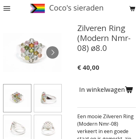
Ga
direct
naar
Zilveren Ring
de
(Modern Nmr-
hoofdinhoud
08) ø8.0
€ 40,00
In winkelwagen
Een mooie Zilveren Ring
(Modern Nmr-08)
verkeert in een goede
staat en is gemerkt, zie