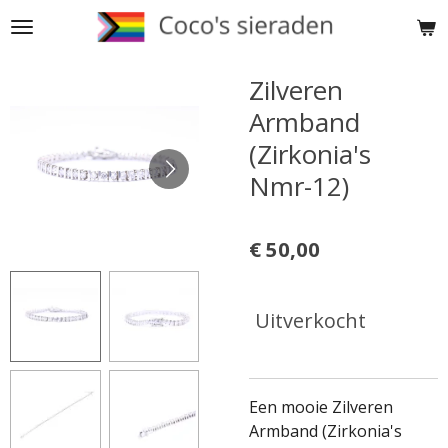
Ga
direct
naar
Zilveren
de
Armband
hoofdinhoud
(Zirkonia's
Nmr-12)
€ 50,00
Uitverkocht
Een mooie Zilveren
Armband (Zirkonia's