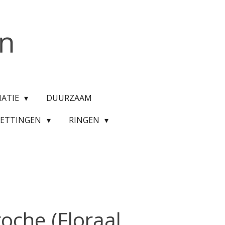
MATIE
DUURZAAM
KETTINGEN
RINGEN
roche (Floraal