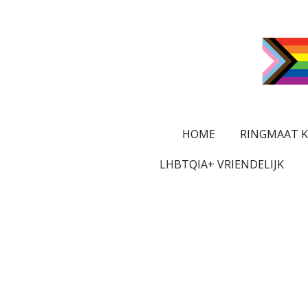
Ga
direct
naar
de
hoofdinhoud
HOME
RINGMAAT K
LHBTQIA+ VRIENDELIJK