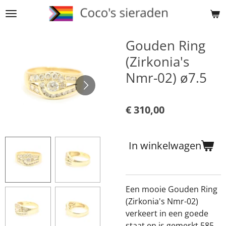
Ga
direct
naar
Gouden Ring
de
(Zirkonia's
hoofdinhoud
Nmr-02) ø7.5
€ 310,00
In winkelwagen
Een mooie Gouden Ring
(Zirkonia's Nmr-02)
verkeert in een goede
staat en is gemerkt 585