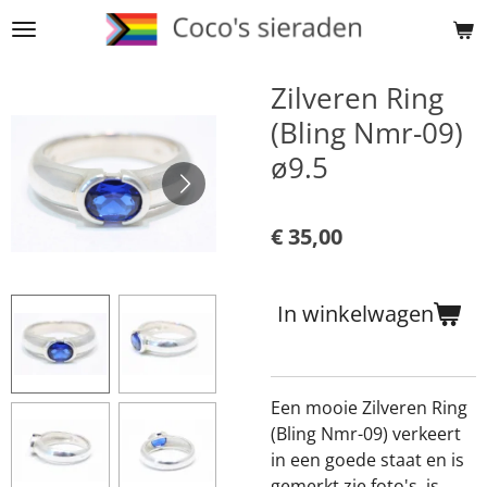
Ga
direct
naar
Zilveren Ring
de
(Bling Nmr-09)
hoofdinhoud
ø9.5
€ 35,00
In winkelwagen
Een mooie Zilveren Ring
(Bling Nmr-09) verkeert
in een goede staat en is
gemerkt zie foto's, is