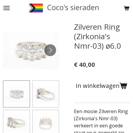
Ga
direct
naar
Zilveren Ring
de
(Zirkonia's
hoofdinhoud
Nmr-03) ø6.0
€ 40,00
In winkelwagen
Een mooie Zilveren Ring
(Zirkonia's Nmr-03)
verkeert in een goede
staat en is gemerkt zie