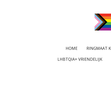
Ga
direct
naar
de
hoofdinhoud
HOME
RINGMAAT K
LHBTQIA+ VRIENDELIJK