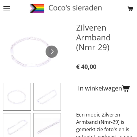
Ga
direct
naar
Zilveren
de
Armband
hoofdinhoud
(Nmr-29)
€ 40,00
In winkelwagen
Een mooie Zilveren
Armband (Nmr-29) is
gemerkt zie foto's en is
getoetst, verkeert in een