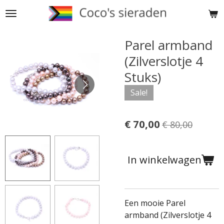
Ga
direct
naar
Parel armband
de
(Zilverslotje 4
hoofdinhoud
Stuks)
Sale!
€ 70,00
€ 80,00
In winkelwagen
Een mooie Parel
armband (Zilverslotje 4