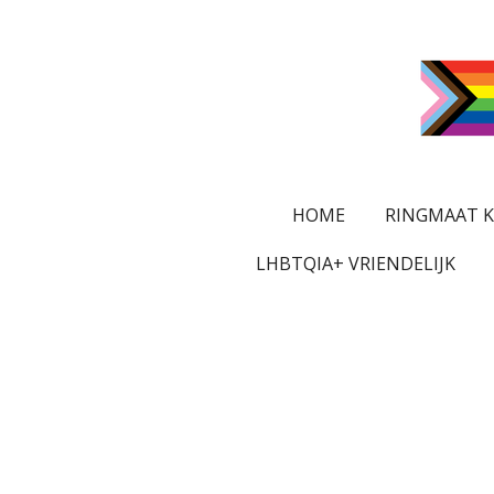
Ga
direct
naar
de
hoofdinhoud
HOME
RINGMAAT K
LHBTQIA+ VRIENDELIJK