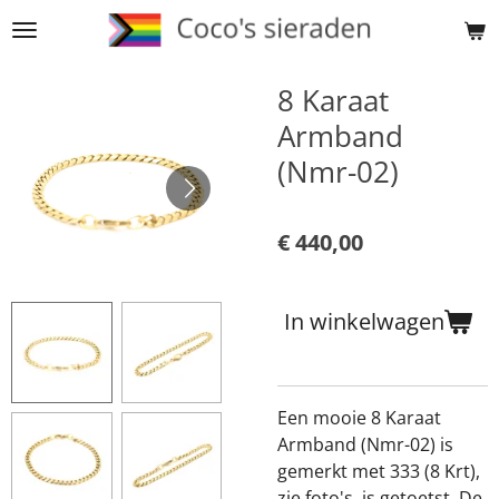
Ga
direct
naar
8 Karaat
de
Armband
hoofdinhoud
(Nmr-02)
€ 440,00
In winkelwagen
Een mooie 8 Karaat
Armband (Nmr-02) is
gemerkt met 333 (8 Krt),
zie foto's, is getoetst. De