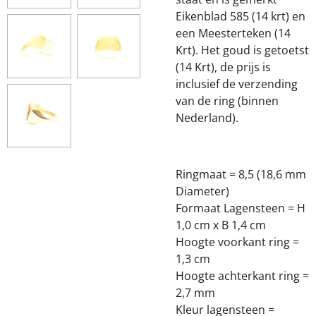
Eikenblad 585 (14 krt) en
een Meesterteken (14
Krt). Het goud is getoetst
(14 Krt), de prijs is
inclusief de verzending
van de ring (binnen
Nederland).
Ringmaat = 8,5 (18,6 mm
Diameter)
Formaat Lagensteen = H
1,0 cm x B 1,4 cm
Hoogte voorkant ring =
1,3 cm
Hoogte achterkant ring =
2,7 mm
Kleur lagensteen =