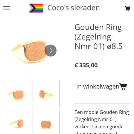
Ga
direct
naar
Gouden Ring
de
(Zegelring
hoofdinhoud
Nmr-01) ø8.5
€ 335,00
In winkelwagen
Een mooie Gouden Ring
(Zegelring Nmr-01)
verkeert in een goede
staat en is gemerkt