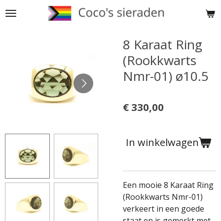
Ga
direct
naar
8 Karaat Ring
de
(Rookkwarts
hoofdinhoud
Nmr-01) ø10.5
€ 330,00
In winkelwagen
Een mooie 8 Karaat Ring
(Rookkwarts Nmr-01)
verkeert in een goede
staat en is gemerkt met