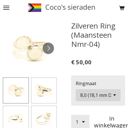
Ga
direct
naar
Zilveren Ring
de
(Maansteen
hoofdinhoud
Nmr-04)
€ 50,00
Ringmaat
In
winkelwage